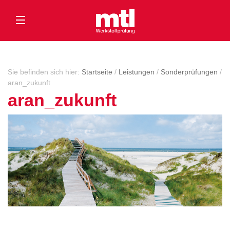
Sie befinden sich hier:
Startseite
/
Leistungen
/
Sonderprüfungen
/
aran_zukunft
aran_zukunft