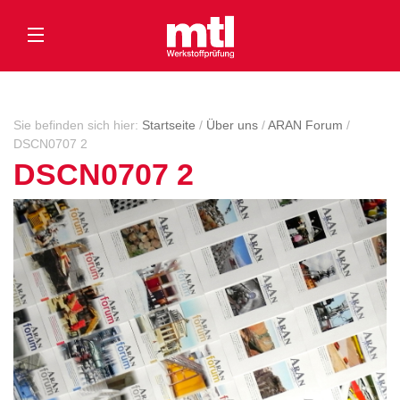
Sie befinden sich hier:
Startseite
/
Über uns
/
ARAN Forum
/
DSCN0707 2
DSCN0707 2