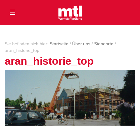
Sie befinden sich hier:
Startseite
/
Über uns
/
Standorte
/
aran_historie_top
aran_historie_top